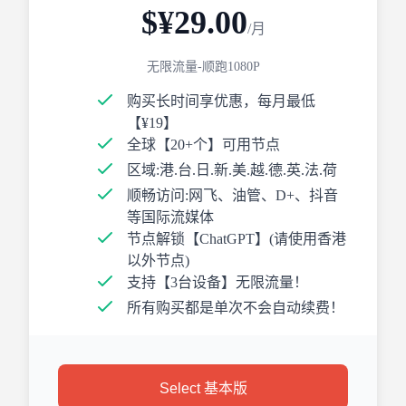
$¥29.00
/月
无限流量-顺跑1080P
购买长时间享优惠，每月最低
【¥19】
全球【20+个】可用节点
区域:港.台.日.新.美.越.德.英.法.荷
顺畅访问:网飞、油管、D+、抖音
等国际流媒体
节点解锁【ChatGPT】(请使用香港
以外节点)
支持【3台设备】无限流量！
所有购买都是单次不会自动续费！
Select 基本版