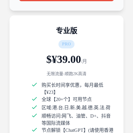
专业版
PRO
$¥39.00
/月
无限流量-顺跑2K高清
购买长时间享优惠，每月最低
【¥23】
全球【20+个】可用节点
区域:港.台.日.新.美.越.德.英.法.荷
顺畅访问:网飞、油管、D+、抖音
等国际流媒体
节点解锁【ChatGPT】(请使用香港